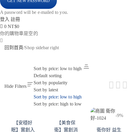
A password will be e-mailed to you.
登入
註冊
0
NT$
0
你的購物車是空的
回到首頁
/
Shop sidebar right
Sort by price: low to high
Default sorting
Sort by popularity
Hide Filters
Sort by latest
Sort by price: low to high
Sort by price: high to low
-9%
【安穩好
【美食保
眠】實創入
衛】實創消
衛你好 益生