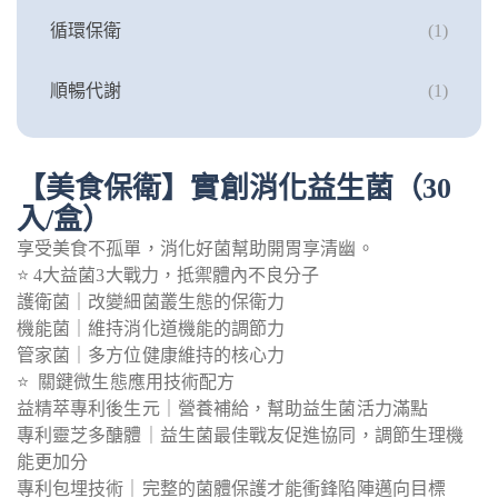
循環保衛
(1)
順暢代謝
(1)
【美食保衛】實創消化益生菌（30
入/盒）
享受美食不孤單，消化好菌幫助開胃享清幽。
⭐ 4大益菌3大戰力，抵禦體內不良分子
護衛菌｜改變細菌叢生態的保衛力
機能菌｜維持消化道機能的調節力
管家菌｜多方位健康維持的核心力
⭐ 關鍵微生態應用技術配方
益精萃專利後生元｜營養補給，幫助益生菌活力滿點
專利靈芝多醣體｜益生菌最佳戰友促進協同，調節生理機
能更加分
專利包埋技術｜完整的菌體保護才能衝鋒陷陣邁向目標