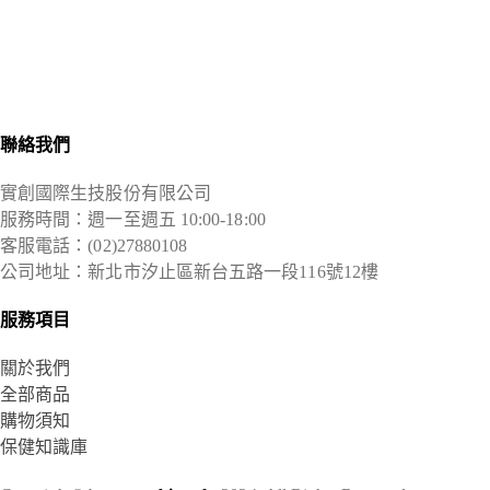
改變細菌叢
幫助消化道
【管家菌】
生態，抵禦
機能，整頓
全能守護
外部有害的
腸道秩序讓
者，維持多
壞菌
好菌順利運
元菌相調整
作
體質
聯絡我們
實創國際生技股份有限公司
服務時間：週一至週五 10:00-18:00
客服電話：(02)27880108
公司地址：新北市汐止區新台五路一段116號12樓
服務項目
關於我們
全部商品
購物須知
保健知識庫